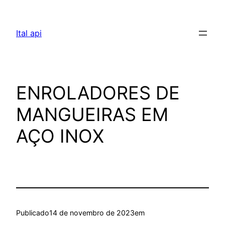
Pular
para
Ital api
o
conteúdo
ENROLADORES DE
MANGUEIRAS EM
AÇO INOX
Publicado
14 de novembro de 2023
em