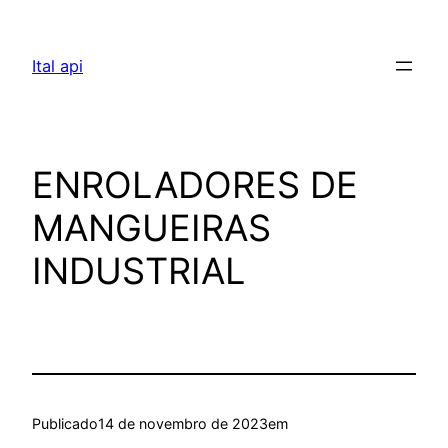
Pular
para
Ital api
o
conteúdo
ENROLADORES DE
MANGUEIRAS
INDUSTRIAL
Publicado
14 de novembro de 2023
em