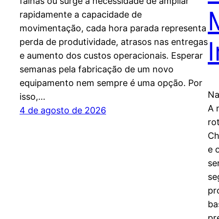
falhas ou surge a necessidade de ampliar
rapidamente a capacidade de
movimentação, cada hora parada representa
I
perda de produtividade, atrasos nas entregas
e aumento dos custos operacionais. Esperar
semanas pela fabricação de um novo
equipamento nem sempre é uma opção. Por
Na
isso,…
A 
4 de agosto de 2026
ro
Ch
e 
se
se
pr
ba
pr