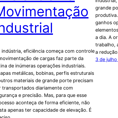
industria
Movimentação
grande po
produtiva.
ndustrial
ganhos op
elementos
a dia. A 
trabalho,
 indústria, eficiência começa com controle
a reduçã
movimentação de cargas faz parte da
3 de julh
tina de inúmeras operações industriais.
apas metálicas, bobinas, perfis estruturais
outros materiais de grande porte precisam
r transportados diariamente com
gurança e precisão. Mas, para que esse
ocesso aconteça de forma eficiente, não
sta apenas ter capacidade de elevação. É
eciso…