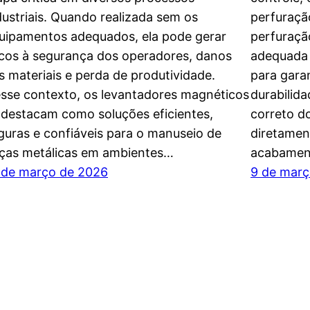
dustriais. Quando realizada sem os
perfuraçã
uipamentos adequados, ela pode gerar
perfuração
scos à segurança dos operadores, danos
adequada 
s materiais e perda de produtividade.
para garan
sse contexto, os levantadores magnéticos
durabilid
 destacam como soluções eficientes,
correto do
guras e confiáveis para o manuseio de
diretamen
ças metálicas em ambientes…
acabament
 de março de 2026
9 de març