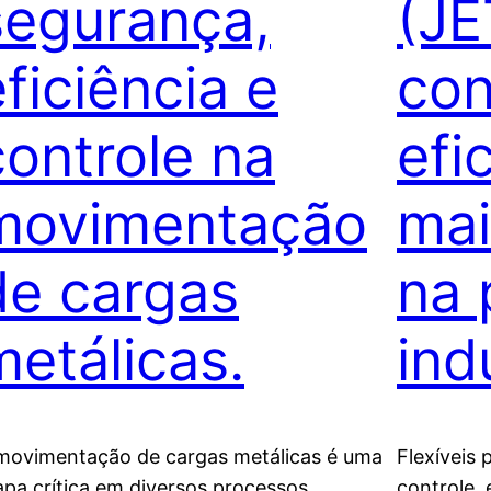
segurança,
(JE
eficiência e
con
controle na
efi
movimentação
mai
de cargas
na 
metálicas.
indu
movimentação de cargas metálicas é uma
Flexíveis 
apa crítica em diversos processos
controle, 