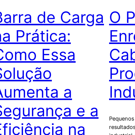
Barra de Carga
O P
na Prática:
Enr
Como Essa
Ca
Solução
Pro
Aumenta a
Ind
Segurança e a
Pequenos 
Eficiência na
resultado