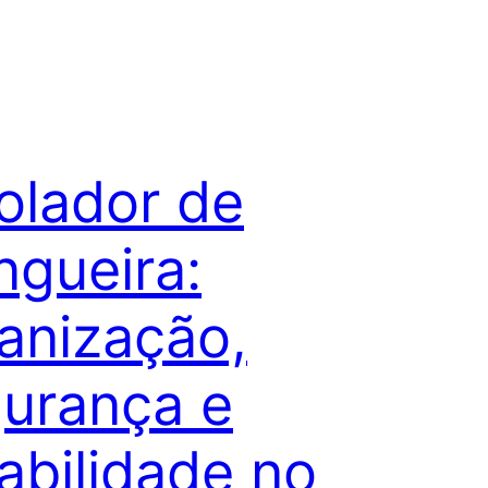
olador de
gueira:
anização,
urança e
abilidade no