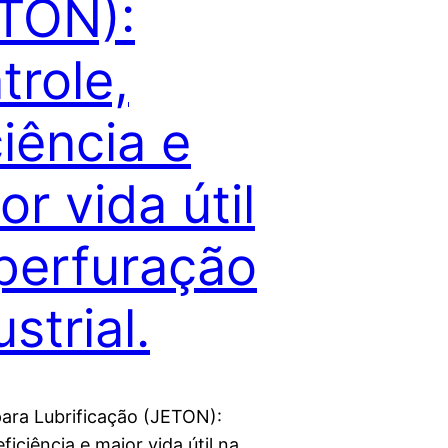
TON):
trole,
ciência e
or vida útil
perfuração
strial.
para Lubrificação (JETON):
eficiência e maior vida útil na