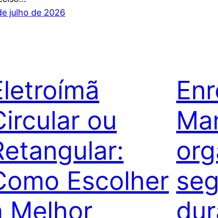
de julho de 2026
Eletroímã
Enr
Circular ou
Man
Retangular:
org
Como Escolher
seg
a Melhor
dur