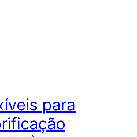
xíveis para
rificação