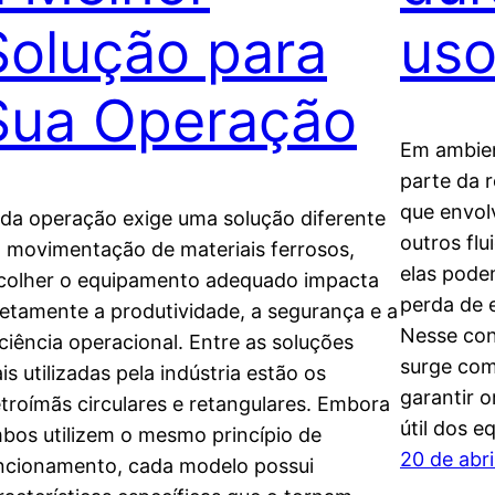
Solução para
uso
Sua Operação
Em ambien
parte da 
que envol
da operação exige uma solução diferente
outros fl
 movimentação de materiais ferrosos,
elas pode
colher o equipamento adequado impacta
perda de 
retamente a produtividade, a segurança e a
Nesse con
iciência operacional. Entre as soluções
surge com
is utilizadas pela indústria estão os
garantir 
etroímãs circulares e retangulares. Embora
útil dos 
bos utilizem o mesmo princípio de
20 de abr
ncionamento, cada modelo possui