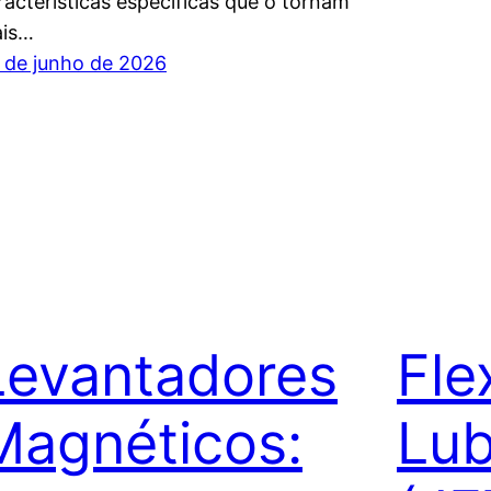
racterísticas específicas que o tornam
is…
 de junho de 2026
Levantadores
Fle
Magnéticos:
Lub