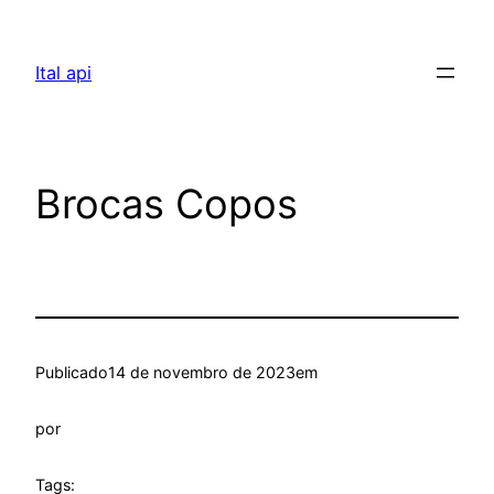
Pular
para
Ital api
o
conteúdo
Brocas Copos
Publicado
14 de novembro de 2023
em
por
Tags: