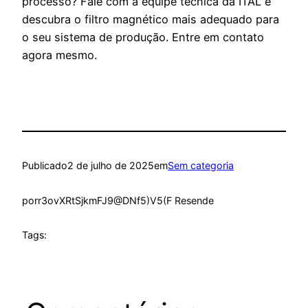
processo? Fale com a equipe técnica da ITAL e
descubra o filtro magnético mais adequado para
o seu sistema de produção. Entre em contato
agora mesmo.
Publicado
2 de julho de 2025
em
Sem categoria
por
r3ovXRtSjkmFJ9@DNf5)V5(F Resende
Tags: