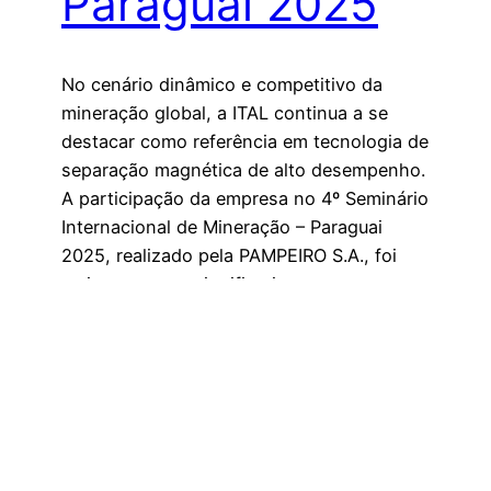
Paraguai 2025
No cenário dinâmico e competitivo da
mineração global, a ITAL continua a se
destacar como referência em tecnologia de
separação magnética de alto desempenho.
A participação da empresa no 4º Seminário
Internacional de Mineração – Paraguai
2025, realizado pela PAMPEIRO S.A., foi
mais um passo significativo para
consolidar a ITAL como líder inovadora no
setor.…
17 de outubro de 2025
←
Página anterior
Próxima página
→