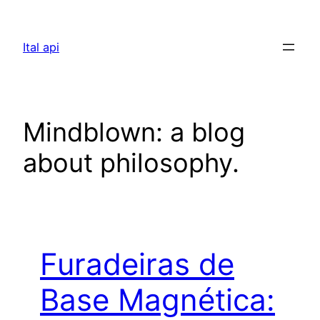
Pular
para
Ital api
o
conteúdo
Mindblown: a blog
about philosophy.
Furadeiras de
Base Magnética: