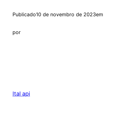
Publicado
10 de novembro de 2023
em
por
Ital api