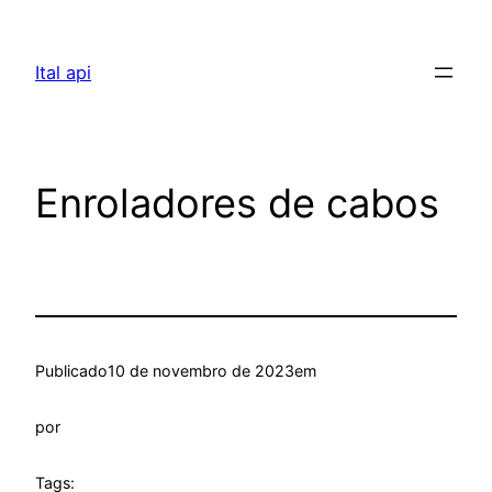
Pular
para
Ital api
o
conteúdo
Enroladores de cabos
Publicado
10 de novembro de 2023
em
por
Tags: