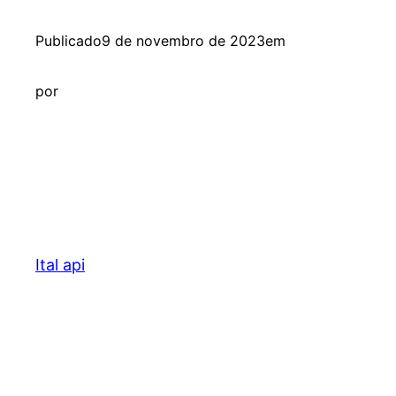
Publicado
9 de novembro de 2023
em
por
Ital api