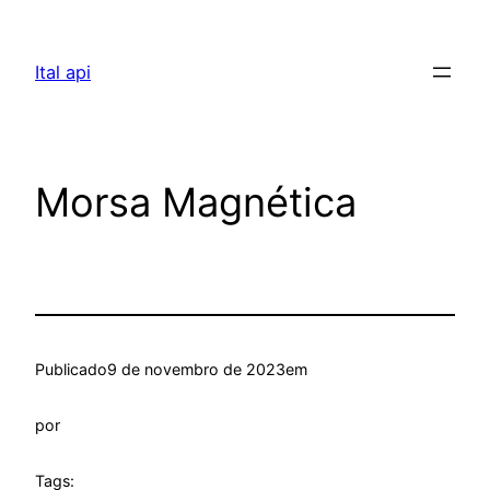
Pular
para
Ital api
o
conteúdo
Morsa Magnética
Publicado
9 de novembro de 2023
em
por
Tags: