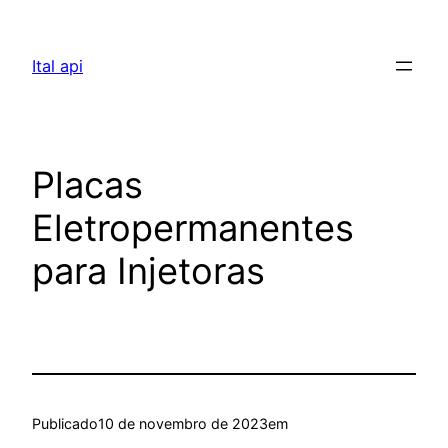
Pular
para
Ital api
o
conteúdo
Placas
Eletropermanentes
para Injetoras
Publicado
10 de novembro de 2023
em