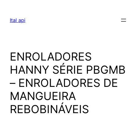
Pular
para
Ital api
o
conteúdo
ENROLADORES
HANNY SÉRIE PBGMB
– ENROLADORES DE
MANGUEIRA
REBOBINÁVEIS