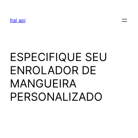
Pular
para
Ital api
o
conteúdo
ESPECIFIQUE SEU
ENROLADOR DE
MANGUEIRA
PERSONALIZADO