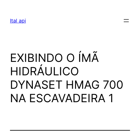
Pular
para
Ital api
o
conteúdo
EXIBINDO O ÍMÃ
HIDRÁULICO
DYNASET HMAG 700
NA ESCAVADEIRA 1