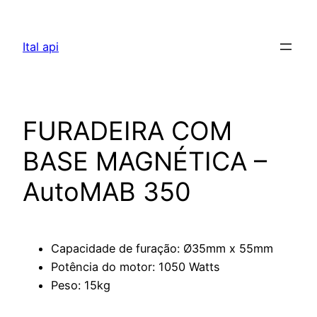
Pular
para
Ital api
o
conteúdo
FURADEIRA COM
BASE MAGNÉTICA –
AutoMAB 350
Capacidade de furação: Ø35mm x 55mm
Potência do motor: 1050 Watts
Peso: 15kg