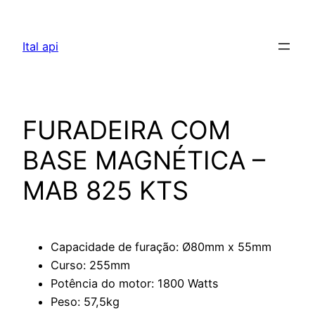
Pular
para
Ital api
o
conteúdo
FURADEIRA COM
BASE MAGNÉTICA –
MAB 825 KTS
Capacidade de furação: Ø80mm x 55mm
Curso: 255mm
Potência do motor: 1800 Watts
Peso: 57,5kg