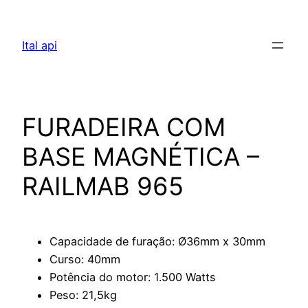
Pular
para
Ital api
o
conteúdo
FURADEIRA COM
BASE MAGNÉTICA –
RAILMAB 965
Capacidade de furação: Ø36mm x 30mm
Curso: 40mm
Potência do motor: 1.500 Watts
Peso: 21,5kg