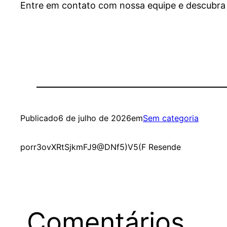
Entre em contato com nossa equipe e descubra 
Publicado
6 de julho de 2026
em
Sem categoria
por
r3ovXRtSjkmFJ9@DNf5)V5(F Resende
Comentários