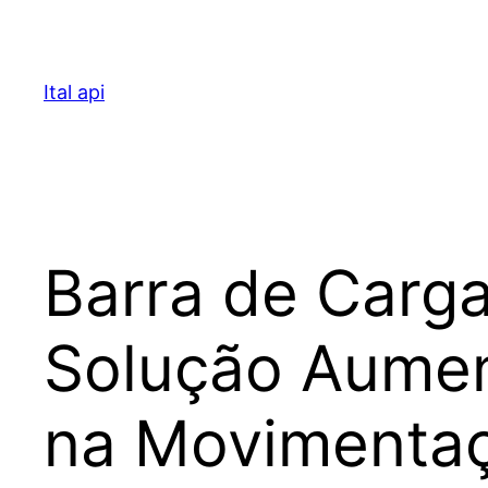
Pular
para
o
Ital api
conteúdo
Barra de Carga
Solução Aument
na Movimentaçã