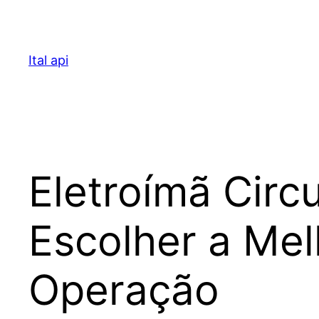
Pular
para
o
Ital api
conteúdo
Eletroímã Circ
Escolher a Mel
Operação