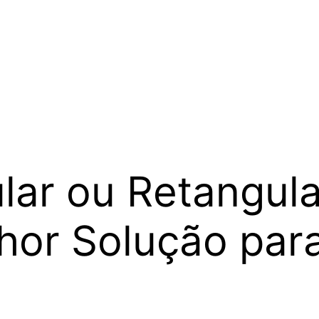
ular ou Retangul
hor Solução par