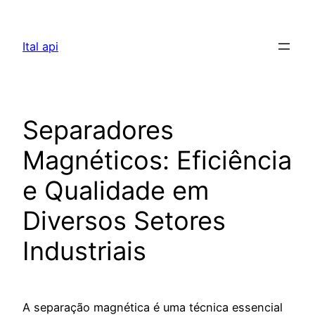
Pular
para
Ital api
o
conteúdo
Separadores
Magnéticos: Eficiência
e Qualidade em
Diversos Setores
Industriais
A separação magnética é uma técnica essencial